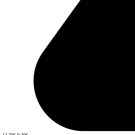
13,70
€
-0,30
€