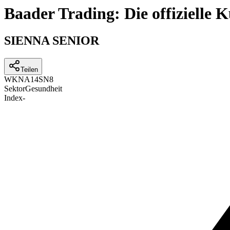
Baader Trading: Die offizielle
SIENNA SENIOR
Teilen
WKN
A14SN8
Sektor
Gesundheit
Index
-