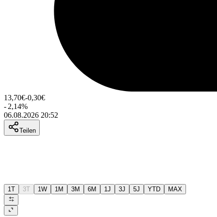
13,70
€
-0,30
€
-
2,14
%
06.08.2026 20:52
Teilen
1T
3T
1W
1M
3M
6M
1J
3J
5J
YTD
MAX