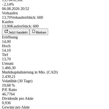
-
2,14
%
06.08.2026 20:52
Verkaufen
13,70
Verkaufen
Stück
:
600
Kaufen
13,90
Kaufen
Stück
:
600
Jetzt handeln
Merken
Eröffnung
14,00
Hoch
14,10
Tief
13,70
Umsatz
1.466,30
Marktkapitalisierung in Mio. (CAD)
2.439,21
Volatilität (30 Tage)
19,68 %
P/E Ratio
46,7764
Dividende pro Aktie
0,936
Gewinn pro Aktie