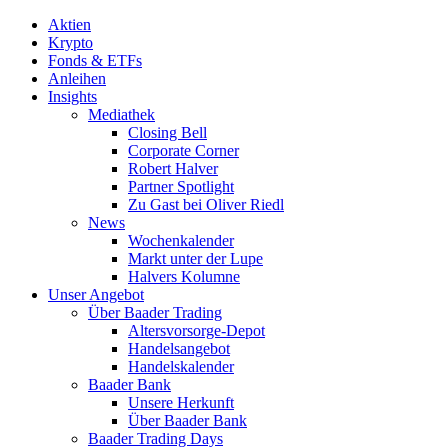
Aktien
Krypto
Fonds & ETFs
Anleihen
Insights
Mediathek
Closing Bell
Corporate Corner
Robert Halver
Partner Spotlight
Zu Gast bei Oliver Riedl
News
Wochenkalender
Markt unter der Lupe
Halvers Kolumne
Unser Angebot
Über Baader Trading
Altersvorsorge-Depot
Handelsangebot
Handelskalender
Baader Bank
Unsere Herkunft
Über Baader Bank
Baader Trading Days