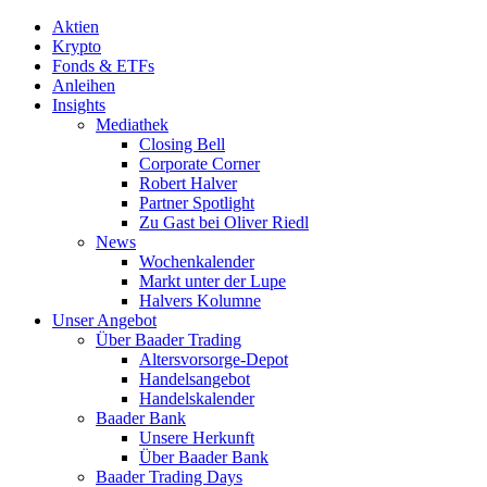
Aktien
Krypto
Fonds & ETFs
Anleihen
Insights
Mediathek
Closing Bell
Corporate Corner
Robert Halver
Partner Spotlight
Zu Gast bei Oliver Riedl
News
Wochenkalender
Markt unter der Lupe
Halvers Kolumne
Unser Angebot
Über Baader Trading
Altersvorsorge-Depot
Handelsangebot
Handelskalender
Baader Bank
Unsere Herkunft
Über Baader Bank
Baader Trading Days