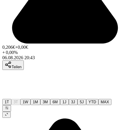
0,206
€
+0,00
€
+
0,00
%
06.08.2026 20:43
Teilen
1T
3T
1W
1M
3M
6M
1J
3J
5J
YTD
MAX