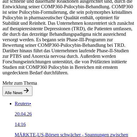
auf schnelle und dauerhafte Reaktionen ausgerichtet sind, durch die
Entwicklung seiner COMP360-Psilocybin-Behandlung. COMP360
ist seine Psilocybin-Formulierung, die sein polymorphes kristallines
Psilocybin in pharmazeutischer Qualität enthält, optimiert für
Stabilität und Reinheit. Das Unternehmen konzentriert sich zunächst
auf therapieresistente Depressionen (TRD), die Patienten umfassen,
die durch das derzeitige Behandlungspadigma nicht ausreichend
versorgt werden. Es begann sein Phase-III-Programm zur
Bewertung seiner COMP360-Psilocybin-Behandlung bei TRD.
Darüber hinaus führt das Unternehmen laufende Phase-II-Studien
zur PTBS und Anorexia nervosa durch. Außerdem werden
Forschungseinrichtungen unterstützt, die von Prüfärzten initiierte
Studien mit COMP360 Psilocybin in Bereichen mit ernstem
ungedecktem Bedarf durchführen.
Mehr zum Thema
Alle News
Reuters
•
20.04.26
14:16
MÄRKTE-US-Börsen schwächer - Spannungen zwischen