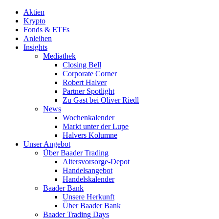
Aktien
Krypto
Fonds & ETFs
Anleihen
Insights
Mediathek
Closing Bell
Corporate Corner
Robert Halver
Partner Spotlight
Zu Gast bei Oliver Riedl
News
Wochenkalender
Markt unter der Lupe
Halvers Kolumne
Unser Angebot
Über Baader Trading
Altersvorsorge-Depot
Handelsangebot
Handelskalender
Baader Bank
Unsere Herkunft
Über Baader Bank
Baader Trading Days