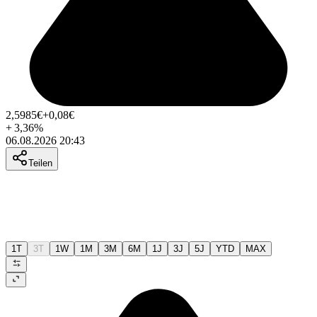
2,5985
€
+0,08
€
+
3,36
%
06.08.2026 20:43
Teilen
1T
3T
1W
1M
3M
6M
1J
3J
5J
YTD
MAX