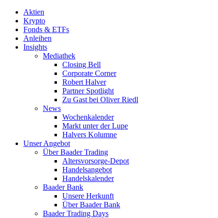
Aktien
Krypto
Fonds & ETFs
Anleihen
Insights
Mediathek
Closing Bell
Corporate Corner
Robert Halver
Partner Spotlight
Zu Gast bei Oliver Riedl
News
Wochenkalender
Markt unter der Lupe
Halvers Kolumne
Unser Angebot
Über Baader Trading
Altersvorsorge-Depot
Handelsangebot
Handelskalender
Baader Bank
Unsere Herkunft
Über Baader Bank
Baader Trading Days