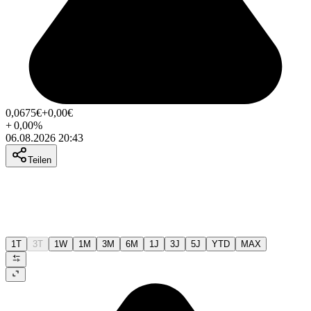
0,0675
€
+0,00
€
+
0,00
%
06.08.2026 20:43
Teilen
1T
3T
1W
1M
3M
6M
1J
3J
5J
YTD
MAX