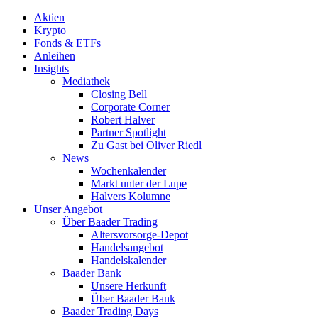
Aktien
Krypto
Fonds & ETFs
Anleihen
Insights
Mediathek
Closing Bell
Corporate Corner
Robert Halver
Partner Spotlight
Zu Gast bei Oliver Riedl
News
Wochenkalender
Markt unter der Lupe
Halvers Kolumne
Unser Angebot
Über Baader Trading
Altersvorsorge-Depot
Handelsangebot
Handelskalender
Baader Bank
Unsere Herkunft
Über Baader Bank
Baader Trading Days