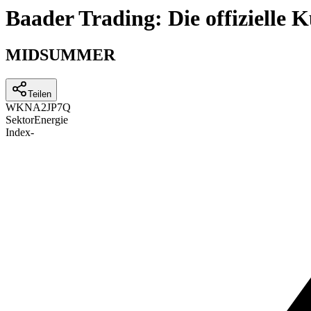
Baader Trading: Die offizielle
MIDSUMMER
Teilen
WKN
A2JP7Q
Sektor
Energie
Index
-