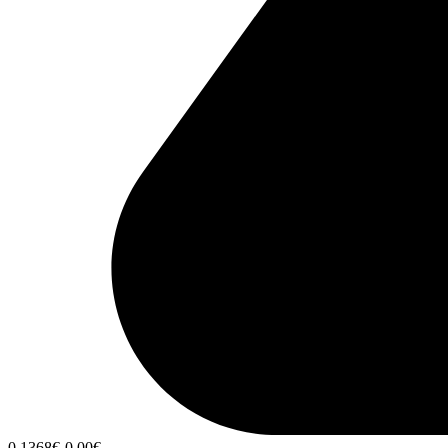
0,1368
€
-0,00
€