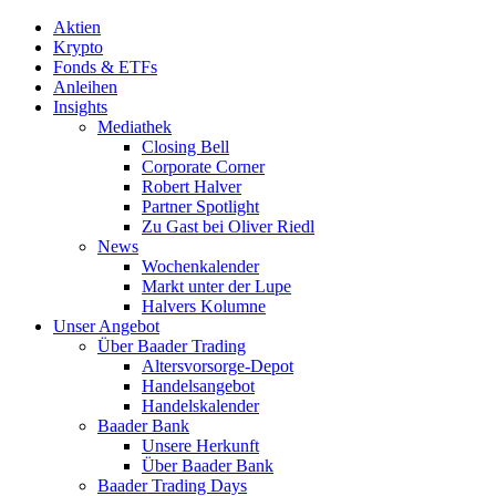
Aktien
Krypto
Fonds & ETFs
Anleihen
Insights
Mediathek
Closing Bell
Corporate Corner
Robert Halver
Partner Spotlight
Zu Gast bei Oliver Riedl
News
Wochenkalender
Markt unter der Lupe
Halvers Kolumne
Unser Angebot
Über Baader Trading
Altersvorsorge-Depot
Handelsangebot
Handelskalender
Baader Bank
Unsere Herkunft
Über Baader Bank
Baader Trading Days