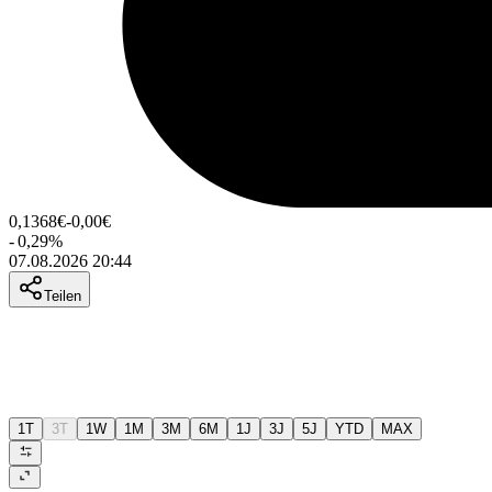
0,1368
€
-0,00
€
-
0,29
%
07.08.2026 20:44
Teilen
1T
3T
1W
1M
3M
6M
1J
3J
5J
YTD
MAX