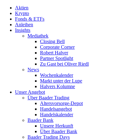
Aktien
Krypto
Fonds & ETFs
Anleihen
Insights
Mediathek
Closing Bell
Corporate Corner
Robert Halver
Partner Spotlight
Zu Gast bei Oliver Riedl
News
Wochenkalender
Markt unter der Lupe
Halvers Kolumne
Unser Angebot
Über Baader Trading
Altersvorsorge-Depot
Handelsangebot
Handelskalender
Baader Bank
Unsere Herkunft
Über Baader Bank
Baader Trading Days