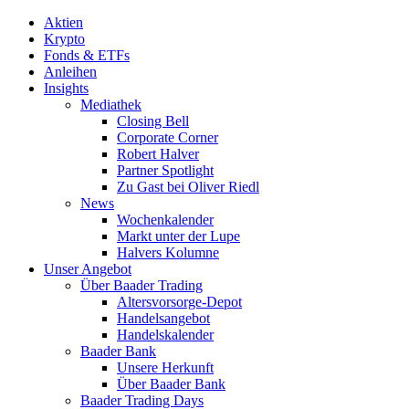
Aktien
Krypto
Fonds & ETFs
Anleihen
Insights
Mediathek
Closing Bell
Corporate Corner
Robert Halver
Partner Spotlight
Zu Gast bei Oliver Riedl
News
Wochenkalender
Markt unter der Lupe
Halvers Kolumne
Unser Angebot
Über Baader Trading
Altersvorsorge-Depot
Handelsangebot
Handelskalender
Baader Bank
Unsere Herkunft
Über Baader Bank
Baader Trading Days