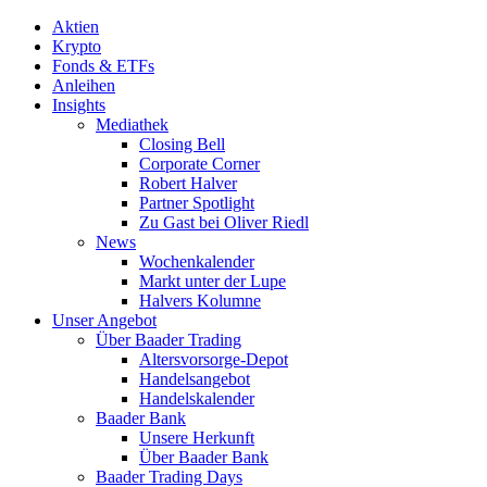
Aktien
Krypto
Fonds & ETFs
Anleihen
Insights
Mediathek
Closing Bell
Corporate Corner
Robert Halver
Partner Spotlight
Zu Gast bei Oliver Riedl
News
Wochenkalender
Markt unter der Lupe
Halvers Kolumne
Unser Angebot
Über Baader Trading
Altersvorsorge-Depot
Handelsangebot
Handelskalender
Baader Bank
Unsere Herkunft
Über Baader Bank
Baader Trading Days