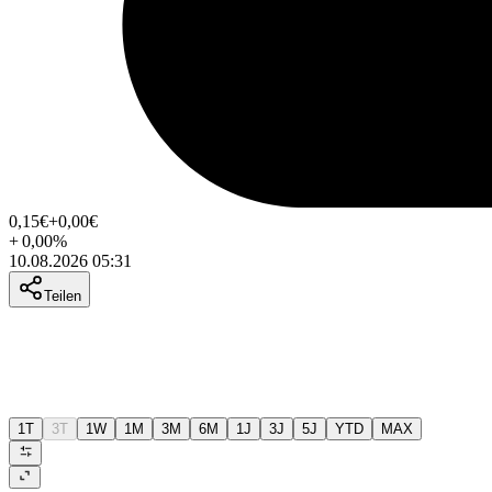
0,15
€
+0,00
€
+
0,00
%
10.08.2026 05:31
Teilen
1T
3T
1W
1M
3M
6M
1J
3J
5J
YTD
MAX