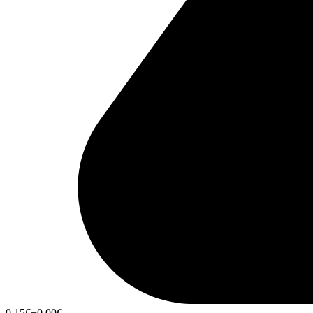
0,15
€
+0,00
€