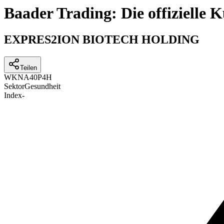
Baader Trading: Die offizielle
EXPRES2ION BIOTECH HOLDING
Teilen
WKN
A40P4H
Sektor
Gesundheit
Index
-