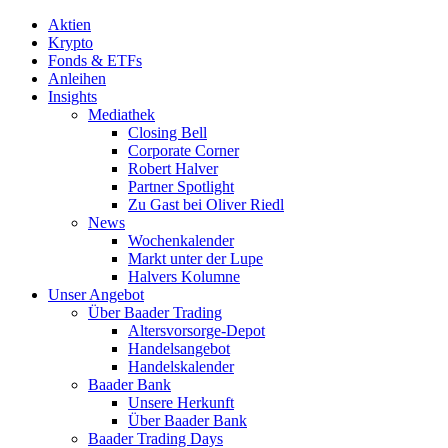
Aktien
Krypto
Fonds & ETFs
Anleihen
Insights
Mediathek
Closing Bell
Corporate Corner
Robert Halver
Partner Spotlight
Zu Gast bei Oliver Riedl
News
Wochenkalender
Markt unter der Lupe
Halvers Kolumne
Unser Angebot
Über Baader Trading
Altersvorsorge-Depot
Handelsangebot
Handelskalender
Baader Bank
Unsere Herkunft
Über Baader Bank
Baader Trading Days