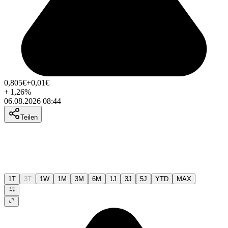
0,805
€
+0,01
€
+
1,26
%
06.08.2026 08:44
Teilen
1T
3T
1W
1M
3M
6M
1J
3J
5J
YTD
MAX