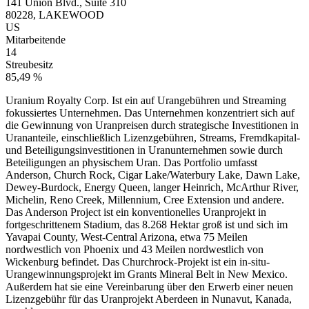
141 Union Blvd., Suite 310
80228, LAKEWOOD
US
Mitarbeitende
14
Streubesitz
85,49 %
Uranium Royalty Corp. Ist ein auf Urangebühren und Streaming
fokussiertes Unternehmen. Das Unternehmen konzentriert sich auf
die Gewinnung von Uranpreisen durch strategische Investitionen in
Urananteile, einschließlich Lizenzgebühren, Streams, Fremdkapital-
und Beteiligungsinvestitionen in Uranunternehmen sowie durch
Beteiligungen an physischem Uran. Das Portfolio umfasst
Anderson, Church Rock, Cigar Lake/Waterbury Lake, Dawn Lake,
Dewey-Burdock, Energy Queen, langer Heinrich, McArthur River,
Michelin, Reno Creek, Millennium, Cree Extension und andere.
Das Anderson Project ist ein konventionelles Uranprojekt in
fortgeschrittenem Stadium, das 8.268 Hektar groß ist und sich im
Yavapai County, West-Central Arizona, etwa 75 Meilen
nordwestlich von Phoenix und 43 Meilen nordwestlich von
Wickenburg befindet. Das Churchrock-Projekt ist ein in-situ-
Urangewinnungsprojekt im Grants Mineral Belt in New Mexico.
Außerdem hat sie eine Vereinbarung über den Erwerb einer neuen
Lizenzgebühr für das Uranprojekt Aberdeen in Nunavut, Kanada,