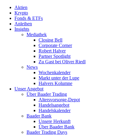
Aktien
Krypto
Fonds & ETFs
Anleihen
Insights
Mediathek
Closing Bell
Corporate Corner
Robert Halver
Partner Spotlight
Zu Gast bei Oliver Riedl
News
Wochenkalender
Markt unter der Lupe
Halvers Kolumne
Unser Angebot
Über Baader Trading
Altersvorsorge-Depot
Handelsangebot
Handelskalender
Baader Bank
Unsere Herkunft
Über Baader Bank
Baader Trading Days