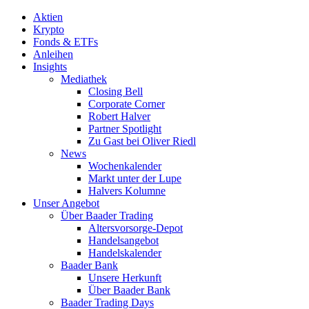
Aktien
Krypto
Fonds & ETFs
Anleihen
Insights
Mediathek
Closing Bell
Corporate Corner
Robert Halver
Partner Spotlight
Zu Gast bei Oliver Riedl
News
Wochenkalender
Markt unter der Lupe
Halvers Kolumne
Unser Angebot
Über Baader Trading
Altersvorsorge-Depot
Handelsangebot
Handelskalender
Baader Bank
Unsere Herkunft
Über Baader Bank
Baader Trading Days