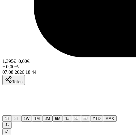
1,395
€
+0,00
€
+
0,00
%
07.08.2026 18:44
Teilen
1T
3T
1W
1M
3M
6M
1J
3J
5J
YTD
MAX