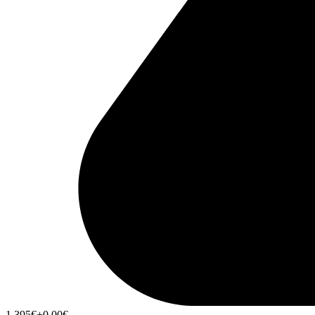
1,395
€
+0,00
€