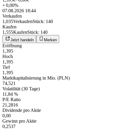
+
0,00
%
07.08.2026 18:44
Verkaufen
1,035
Verkaufen
Stück
:
140
Kaufen
1,555
Kaufen
Stück
:
140
Jetzt handeln
Merken
Eröffnung
1,395
Hoch
1,395
Tief
1,395
Marktkapitalisierung in Mio. (PLN)
74,521
Volatilität (30 Tage)
11,84 %
P/E Ratio
21,2816
Dividende pro Aktie
0,00
Gewinn pro Aktie
0,2537