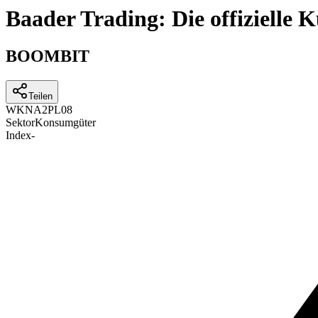
Baader Trading: Die offizielle
BOOMBIT
Teilen
WKN
A2PL08
Sektor
Konsumgüter
Index
-