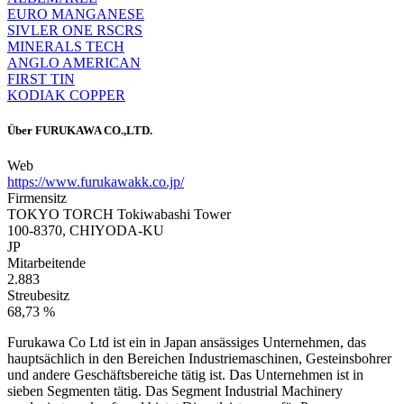
EURO MANGANESE
SIVLER ONE RSCRS
MINERALS TECH
ANGLO AMERICAN
FIRST TIN
KODIAK COPPER
Über
FURUKAWA CO.,LTD.
Web
https://www.furukawakk.co.jp/
Firmensitz
TOKYO TORCH Tokiwabashi Tower
100-8370, CHIYODA-KU
JP
Mitarbeitende
2.883
Streubesitz
68,73 %
Furukawa Co Ltd ist ein in Japan ansässiges Unternehmen, das
hauptsächlich in den Bereichen Industriemaschinen, Gesteinsbohrer
und andere Geschäftsbereiche tätig ist. Das Unternehmen ist in
sieben Segmenten tätig. Das Segment Industrial Machinery