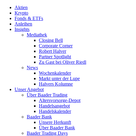
Aktien
Krypto
Fonds & ETFs
Anleihen
Insights
Mediathek
Closing Bell
Corporate Corner
Robert Halver
Partner Spotlight
Zu Gast bei Oliver Riedl
News
Wochenkalender
Markt unter der Lupe
Halvers Kolumne
Unser Angebot
Über Baader Trading
Altersvorsorge-Depot
Handelsangebot
Handelskalender
Baader Bank
Unsere Herkunft
Über Baader Bank
Baader Trading Days