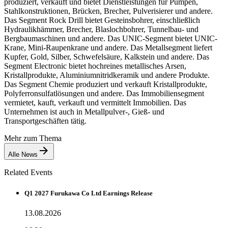
produziert, verkauft und bietet Dienstleistungen für Pumpen,
Stahlkonstruktionen, Brücken, Brecher, Pulverisierer und andere.
Das Segment Rock Drill bietet Gesteinsbohrer, einschließlich
Hydraulikhämmer, Brecher, Blaslochbohrer, Tunnelbau- und
Bergbaumaschinen und andere. Das UNIC-Segment bietet UNIC-
Krane, Mini-Raupenkrane und andere. Das Metallsegment liefert
Kupfer, Gold, Silber, Schwefelsäure, Kalkstein und andere. Das
Segment Electronic bietet hochreines metallisches Arsen,
Kristallprodukte, Aluminiumnitridkeramik und andere Produkte.
Das Segment Chemie produziert und verkauft Kristallprodukte,
Polyferronsulfatlösungen und andere. Das Immobiliensegment
vermietet, kauft, verkauft und vermittelt Immobilien. Das
Unternehmen ist auch in Metallpulver-, Gieß- und
Transportgeschäften tätig.
Mehr zum Thema
Alle News
Related Events
Q1 2027 Furukawa Co Ltd Earnings Release
13.08.2026