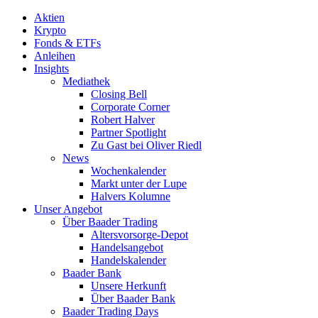
Aktien
Krypto
Fonds & ETFs
Anleihen
Insights
Mediathek
Closing Bell
Corporate Corner
Robert Halver
Partner Spotlight
Zu Gast bei Oliver Riedl
News
Wochenkalender
Markt unter der Lupe
Halvers Kolumne
Unser Angebot
Über Baader Trading
Altersvorsorge-Depot
Handelsangebot
Handelskalender
Baader Bank
Unsere Herkunft
Über Baader Bank
Baader Trading Days