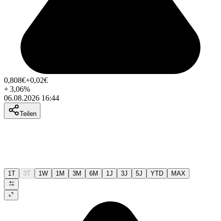
0,808
€
+0,02
€
+
3,06
%
06.08.2026 16:44
Teilen
1T
3T
1W
1M
3M
6M
1J
3J
5J
YTD
MAX