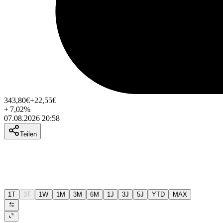
343,80
€
+22,55
€
+
7,02
%
07.08.2026 20:58
Teilen
1T
3T
1W
1M
3M
6M
1J
3J
5J
YTD
MAX