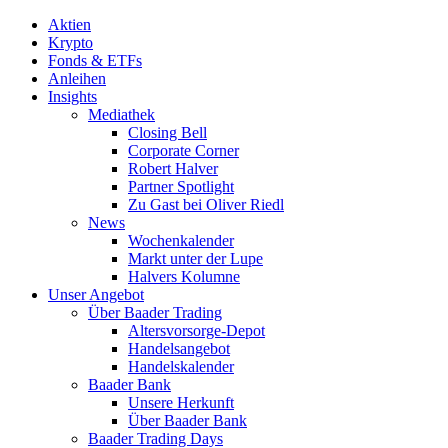
Aktien
Krypto
Fonds & ETFs
Anleihen
Insights
Mediathek
Closing Bell
Corporate Corner
Robert Halver
Partner Spotlight
Zu Gast bei Oliver Riedl
News
Wochenkalender
Markt unter der Lupe
Halvers Kolumne
Unser Angebot
Über Baader Trading
Altersvorsorge-Depot
Handelsangebot
Handelskalender
Baader Bank
Unsere Herkunft
Über Baader Bank
Baader Trading Days