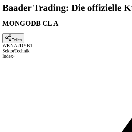
Baader Trading: Die offizielle
MONGODB CL A
Teilen
WKN
A2DYB1
Sektor
Technik
Index
-