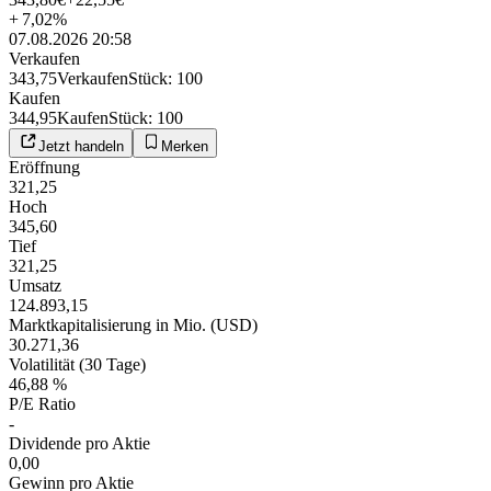
+
7,02
%
07.08.2026 20:58
Verkaufen
343,75
Verkaufen
Stück
:
100
Kaufen
344,95
Kaufen
Stück
:
100
Jetzt handeln
Merken
Eröffnung
321,25
Hoch
345,60
Tief
321,25
Umsatz
124.893,15
Marktkapitalisierung in Mio. (USD)
30.271,36
Volatilität (30 Tage)
46,88 %
P/E Ratio
-
Dividende pro Aktie
0,00
Gewinn pro Aktie