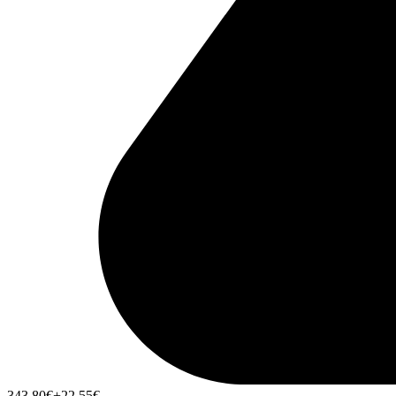
343,80
€
+22,55
€