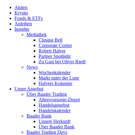
Aktien
Krypto
Fonds & ETFs
Anleihen
Insights
Mediathek
Closing Bell
Corporate Corner
Robert Halver
Partner Spotlight
Zu Gast bei Oliver Riedl
News
Wochenkalender
Markt unter der Lupe
Halvers Kolumne
Unser Angebot
Über Baader Trading
Altersvorsorge-Depot
Handelsangebot
Handelskalender
Baader Bank
Unsere Herkunft
Über Baader Bank
Baader Trading Days