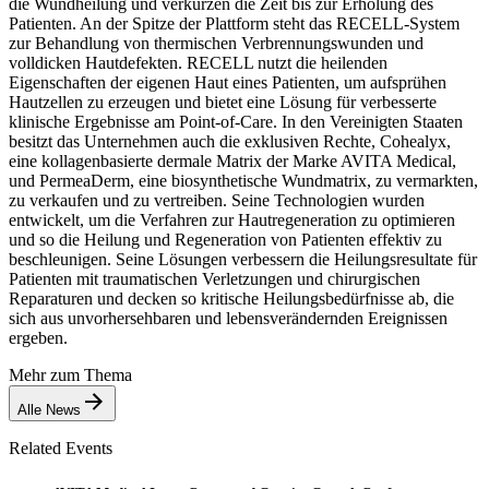
die Wundheilung und verkürzen die Zeit bis zur Erholung des
Patienten. An der Spitze der Plattform steht das RECELL-System
zur Behandlung von thermischen Verbrennungswunden und
volldicken Hautdefekten. RECELL nutzt die heilenden
Eigenschaften der eigenen Haut eines Patienten, um aufsprühen
Hautzellen zu erzeugen und bietet eine Lösung für verbesserte
klinische Ergebnisse am Point-of-Care. In den Vereinigten Staaten
besitzt das Unternehmen auch die exklusiven Rechte, Cohealyx,
eine kollagenbasierte dermale Matrix der Marke AVITA Medical,
und PermeaDerm, eine biosynthetische Wundmatrix, zu vermarkten,
zu verkaufen und zu vertreiben. Seine Technologien wurden
entwickelt, um die Verfahren zur Hautregeneration zu optimieren
und so die Heilung und Regeneration von Patienten effektiv zu
beschleunigen. Seine Lösungen verbessern die Heilungsresultate für
Patienten mit traumatischen Verletzungen und chirurgischen
Reparaturen und decken so kritische Heilungsbedürfnisse ab, die
sich aus unvorhersehbaren und lebensverändernden Ereignissen
ergeben.
Mehr zum Thema
Alle News
Related Events