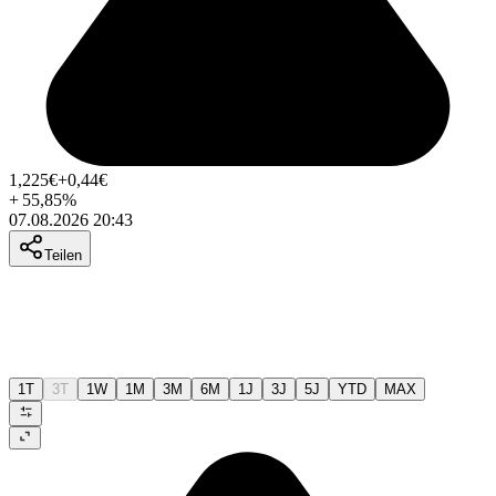
1,225
€
+0,44
€
+
55,85
%
07.08.2026 20:43
Teilen
1T
3T
1W
1M
3M
6M
1J
3J
5J
YTD
MAX