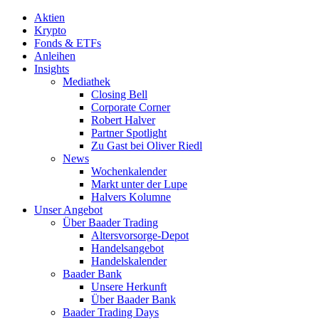
Aktien
Krypto
Fonds & ETFs
Anleihen
Insights
Mediathek
Closing Bell
Corporate Corner
Robert Halver
Partner Spotlight
Zu Gast bei Oliver Riedl
News
Wochenkalender
Markt unter der Lupe
Halvers Kolumne
Unser Angebot
Über Baader Trading
Altersvorsorge-Depot
Handelsangebot
Handelskalender
Baader Bank
Unsere Herkunft
Über Baader Bank
Baader Trading Days