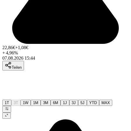
22,86
€
+1,08
€
+
4,96
%
07.08.2026 15:44
Teilen
1T
3T
1W
1M
3M
6M
1J
3J
5J
YTD
MAX