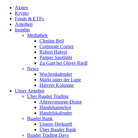
Aktien
Krypto
Fonds & ETFs
Anleihen
Insights
Mediathek
Closing Bell
Corporate Corner
Robert Halver
Partner Spotlight
Zu Gast bei Oliver Riedl
News
Wochenkalender
Markt unter der Lupe
Halvers Kolumne
Unser Angebot
Über Baader Trading
Altersvorsorge-Depot
Handelsangebot
Handelskalender
Baader Bank
Unsere Herkunft
Über Baader Bank
Baader Trading Days