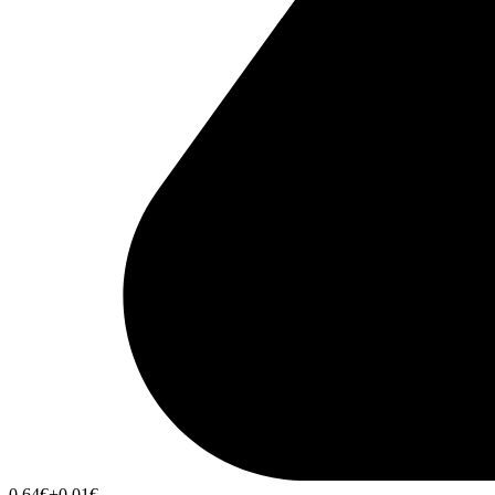
0,64
€
+0,01
€