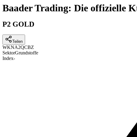
Baader Trading: Die offizielle
P2 GOLD
Teilen
WKN
A2QCBZ
Sektor
Grundstoffe
Index
-