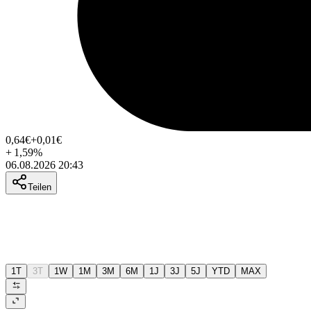
0,64
€
+0,01
€
+
1,59
%
06.08.2026 20:43
Teilen
1T
3T
1W
1M
3M
6M
1J
3J
5J
YTD
MAX