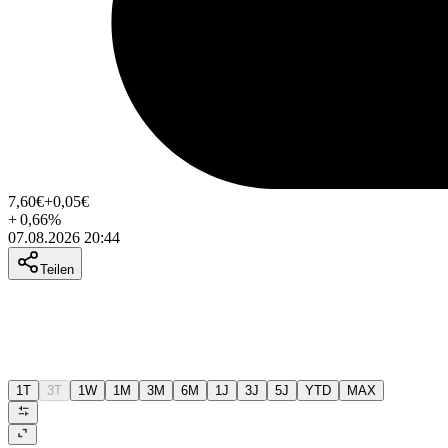
7,60
€
+0,05
€
+
0,66
%
07.08.2026 20:44
Teilen
1T
3T
1W
1M
3M
6M
1J
3J
5J
YTD
MAX