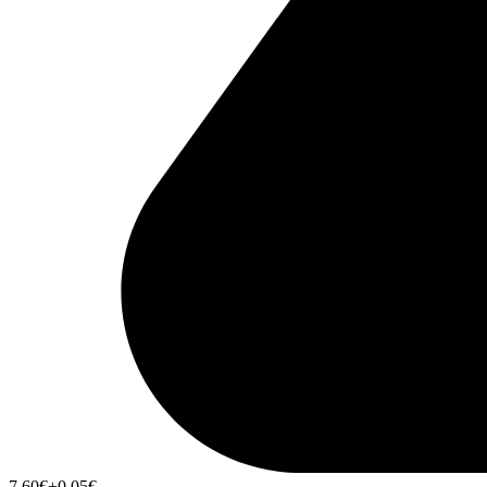
7,60
€
+0,05
€