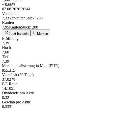
+
0,66
%
07.08.2026 20:44
Verkaufen
7,33
Verkaufen
Stück
:
200
Kaufen
7,95
Kaufen
Stück
:
200
Jetzt handeln
Merken
Eröffnung
7,39
Hoch
7,60
Tief
7,39
Marktkapitalisierung in Mio. (EUR)
955,315
Volatilität (30 Tage)
37,02 %
P/E Ratio
14,1051
Dividende pro Aktie
0,32
Gewinn pro Aktie
0,5331