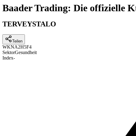
Baader Trading: Die offizielle
TERVEYSTALO
Teilen
WKN
A2H5F4
Sektor
Gesundheit
Index
-