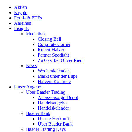
Aktien
Krypto
Fonds & ETFs
Anleihen
Insights
Mediathek
Closing Bell
Corporate Corner
Robert Halver
Partner Spotlight
Zu Gast bei Oliver Riedl
News
Wochenkalender
Markt unter der Lupe
Halvers Kolumne
Unser Angebot
Über Baader Trading
Altersvorsorge-Depot
Handelsangebot
Handelskalender
Baader Bank
Unsere Herkunft
Über Baader Bank
Baader Trading Days