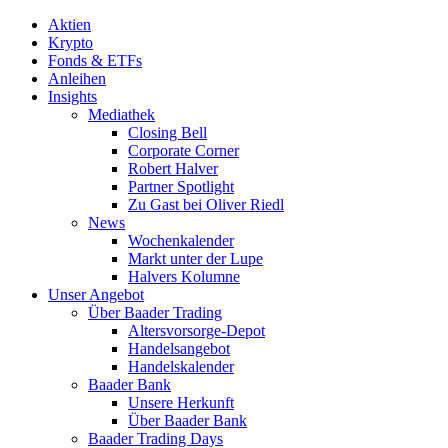
Aktien
Krypto
Fonds & ETFs
Anleihen
Insights
Mediathek
Closing Bell
Corporate Corner
Robert Halver
Partner Spotlight
Zu Gast bei Oliver Riedl
News
Wochenkalender
Markt unter der Lupe
Halvers Kolumne
Unser Angebot
Über Baader Trading
Altersvorsorge-Depot
Handelsangebot
Handelskalender
Baader Bank
Unsere Herkunft
Über Baader Bank
Baader Trading Days