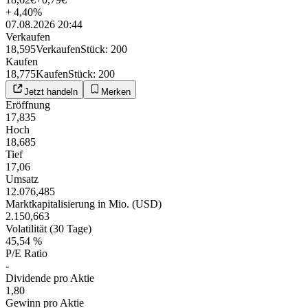
+
4,40
%
07.08.2026 20:44
Verkaufen
18,595
Verkaufen
Stück
:
200
Kaufen
18,775
Kaufen
Stück
:
200
Jetzt handeln
Merken
Eröffnung
17,835
Hoch
18,685
Tief
17,06
Umsatz
12.076,485
Marktkapitalisierung in Mio. (USD)
2.150,663
Volatilität (30 Tage)
45,54 %
P/E Ratio
-
Dividende pro Aktie
1,80
Gewinn pro Aktie