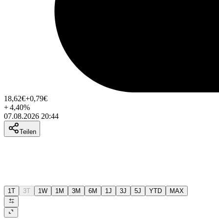
18,62
€
+0,79
€
+
4,40
%
07.08.2026 20:44
Teilen
1T
3T
1W
1M
3M
6M
1J
3J
5J
YTD
MAX