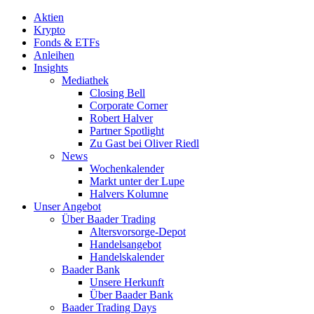
Aktien
Krypto
Fonds & ETFs
Anleihen
Insights
Mediathek
Closing Bell
Corporate Corner
Robert Halver
Partner Spotlight
Zu Gast bei Oliver Riedl
News
Wochenkalender
Markt unter der Lupe
Halvers Kolumne
Unser Angebot
Über Baader Trading
Altersvorsorge-Depot
Handelsangebot
Handelskalender
Baader Bank
Unsere Herkunft
Über Baader Bank
Baader Trading Days