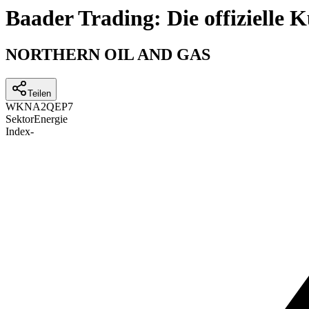
Baader Trading: Die offizielle
NORTHERN OIL AND GAS
Teilen
WKN
A2QEP7
Sektor
Energie
Index
-