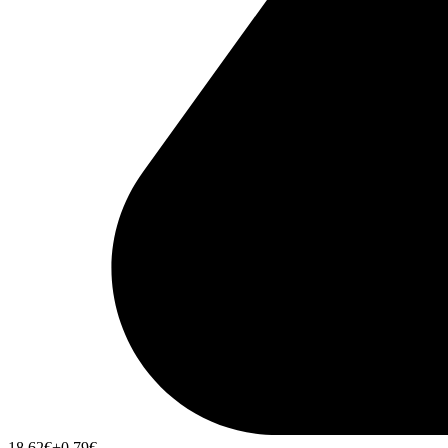
18,62
€
+0,79
€