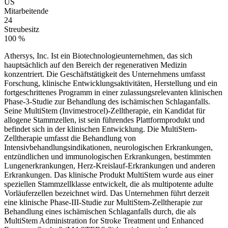
US
Mitarbeitende
24
Streubesitz
100 %
Athersys, Inc. Ist ein Biotechnologieunternehmen, das sich
hauptsächlich auf den Bereich der regenerativen Medizin
konzentriert. Die Geschäftstätigkeit des Unternehmens umfasst
Forschung, klinische Entwicklungsaktivitäten, Herstellung und ein
fortgeschrittenes Programm in einer zulassungsrelevanten klinischen
Phase-3-Studie zur Behandlung des ischämischen Schlaganfalls.
Seine MultiStem (Invimestrocel)-Zelltherapie, ein Kandidat für
allogene Stammzellen, ist sein führendes Plattformprodukt und
befindet sich in der klinischen Entwicklung. Die MultiStem-
Zelltherapie umfasst die Behandlung von
Intensivbehandlungsindikationen, neurologischen Erkrankungen,
entzündlichen und immunologischen Erkrankungen, bestimmten
Lungenerkrankungen, Herz-Kreislauf-Erkrankungen und anderen
Erkrankungen. Das klinische Produkt MultiStem wurde aus einer
speziellen Stammzellklasse entwickelt, die als multipotente adulte
Vorläuferzellen bezeichnet wird. Das Unternehmen führt derzeit
eine klinische Phase-III-Studie zur MultiStem-Zelltherapie zur
Behandlung eines ischämischen Schlaganfalls durch, die als
MultiStem Administration for Stroke Treatment und Enhanced