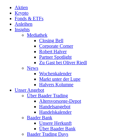
Aktien
Krypto
Fonds & ETFs
Anleihen
Insights
Mediathek
Closing Bell
Corporate Corner
Robert Halver
Partner Spotlight
Zu Gast bei Oliver Riedl
News
Wochenkalender
Markt unter der Lupe
Halvers Kolumne
Unser Angebot
Über Baader Trading
Altersvorsorge-Depot
Handelsangebot
Handelskalender
Baader Bank
Unsere Herkunft
Über Baader Bank
Baader Trading Days