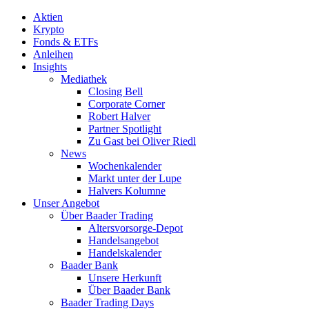
Aktien
Krypto
Fonds & ETFs
Anleihen
Insights
Mediathek
Closing Bell
Corporate Corner
Robert Halver
Partner Spotlight
Zu Gast bei Oliver Riedl
News
Wochenkalender
Markt unter der Lupe
Halvers Kolumne
Unser Angebot
Über Baader Trading
Altersvorsorge-Depot
Handelsangebot
Handelskalender
Baader Bank
Unsere Herkunft
Über Baader Bank
Baader Trading Days