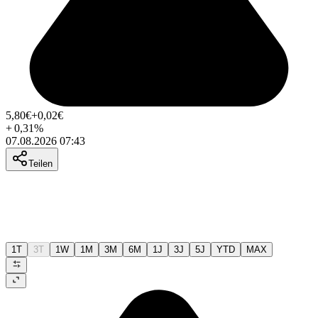
5,80
€
+0,02
€
+
0,31
%
07.08.2026 07:43
Teilen
1T
3T
1W
1M
3M
6M
1J
3J
5J
YTD
MAX