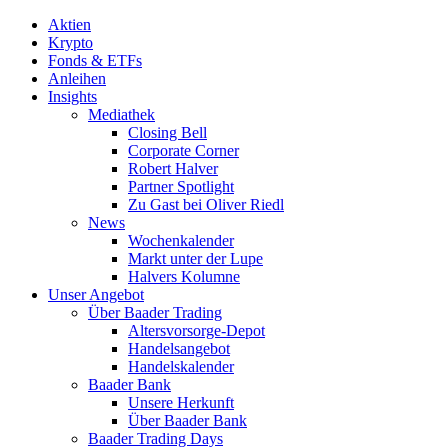
Aktien
Krypto
Fonds & ETFs
Anleihen
Insights
Mediathek
Closing Bell
Corporate Corner
Robert Halver
Partner Spotlight
Zu Gast bei Oliver Riedl
News
Wochenkalender
Markt unter der Lupe
Halvers Kolumne
Unser Angebot
Über Baader Trading
Altersvorsorge-Depot
Handelsangebot
Handelskalender
Baader Bank
Unsere Herkunft
Über Baader Bank
Baader Trading Days