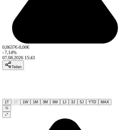
0,0637
€
-0,00
€
-
7,14
%
07.08.2026 15:43
Teilen
1T
3T
1W
1M
3M
6M
1J
3J
5J
YTD
MAX