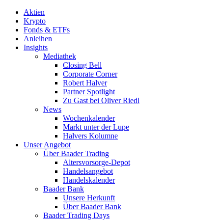
Aktien
Krypto
Fonds & ETFs
Anleihen
Insights
Mediathek
Closing Bell
Corporate Corner
Robert Halver
Partner Spotlight
Zu Gast bei Oliver Riedl
News
Wochenkalender
Markt unter der Lupe
Halvers Kolumne
Unser Angebot
Über Baader Trading
Altersvorsorge-Depot
Handelsangebot
Handelskalender
Baader Bank
Unsere Herkunft
Über Baader Bank
Baader Trading Days