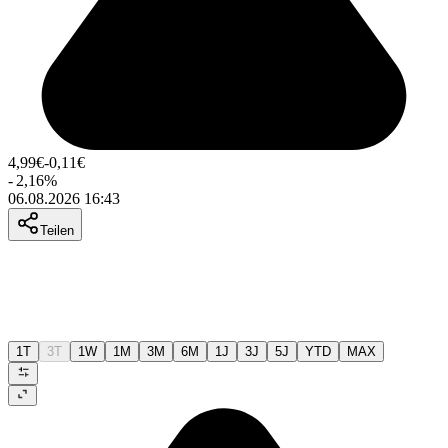
4,99
€
-0,11
€
-
2,16
%
06.08.2026 16:43
Teilen
1T
3T
1W
1M
3M
6M
1J
3J
5J
YTD
MAX