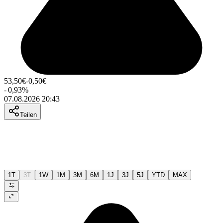
53,50
€
-0,50
€
-
0,93
%
07.08.2026 20:43
Teilen
1T
3T
1W
1M
3M
6M
1J
3J
5J
YTD
MAX