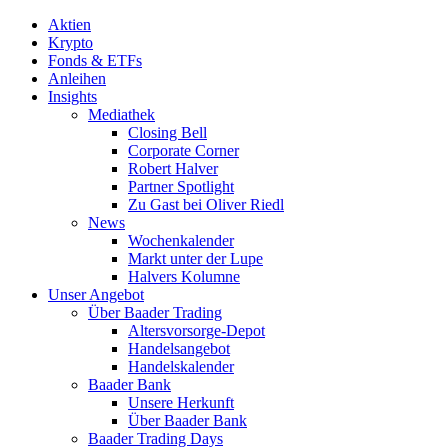
Aktien
Krypto
Fonds & ETFs
Anleihen
Insights
Mediathek
Closing Bell
Corporate Corner
Robert Halver
Partner Spotlight
Zu Gast bei Oliver Riedl
News
Wochenkalender
Markt unter der Lupe
Halvers Kolumne
Unser Angebot
Über Baader Trading
Altersvorsorge-Depot
Handelsangebot
Handelskalender
Baader Bank
Unsere Herkunft
Über Baader Bank
Baader Trading Days