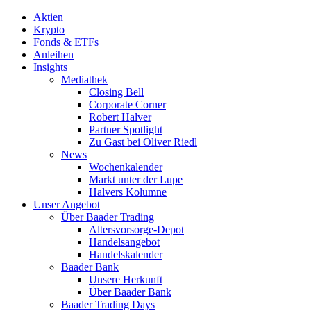
Aktien
Krypto
Fonds & ETFs
Anleihen
Insights
Mediathek
Closing Bell
Corporate Corner
Robert Halver
Partner Spotlight
Zu Gast bei Oliver Riedl
News
Wochenkalender
Markt unter der Lupe
Halvers Kolumne
Unser Angebot
Über Baader Trading
Altersvorsorge-Depot
Handelsangebot
Handelskalender
Baader Bank
Unsere Herkunft
Über Baader Bank
Baader Trading Days