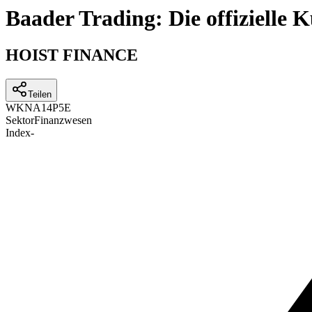
Baader Trading: Die offizielle
HOIST FINANCE
Teilen
WKN
A14P5E
Sektor
Finanzwesen
Index
-