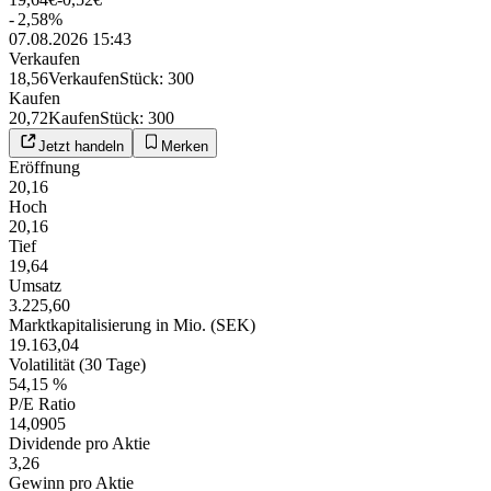
-
2,58
%
07.08.2026 15:43
Verkaufen
18,56
Verkaufen
Stück
:
300
Kaufen
20,72
Kaufen
Stück
:
300
Jetzt handeln
Merken
Eröffnung
20,16
Hoch
20,16
Tief
19,64
Umsatz
3.225,60
Marktkapitalisierung in Mio. (SEK)
19.163,04
Volatilität (30 Tage)
54,15 %
P/E Ratio
14,0905
Dividende pro Aktie
3,26
Gewinn pro Aktie