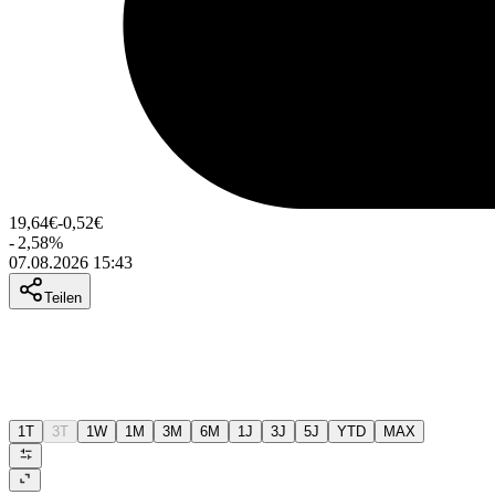
19,64
€
-0,52
€
-
2,58
%
07.08.2026 15:43
Teilen
1T
3T
1W
1M
3M
6M
1J
3J
5J
YTD
MAX