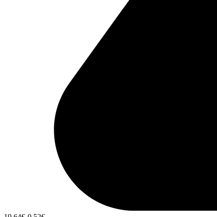
19,64
€
-0,52
€