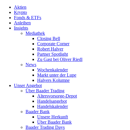
Aktien
Krypto
Fonds & ETFs
Anleihen
Insights
Mediathek
Closing Bell
Corporate Corner
Robert Halver
Partner Spotlight
Zu Gast bei Oliver Riedl
News
Wochenkalender
Markt unter der Lupe
Halvers Kolumne
Unser Angebot
Über Baader Trading
Altersvorsorge-Depot
Handelsangebot
Handelskalender
Baader Bank
Unsere Herkunft
Über Baader Bank
Baader Trading Days