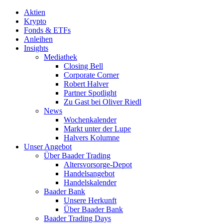
Aktien
Krypto
Fonds & ETFs
Anleihen
Insights
Mediathek
Closing Bell
Corporate Corner
Robert Halver
Partner Spotlight
Zu Gast bei Oliver Riedl
News
Wochenkalender
Markt unter der Lupe
Halvers Kolumne
Unser Angebot
Über Baader Trading
Altersvorsorge-Depot
Handelsangebot
Handelskalender
Baader Bank
Unsere Herkunft
Über Baader Bank
Baader Trading Days