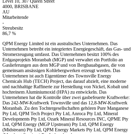
Level 10, 307 Queen Street
4000, BRISBANE
AU
Mitarbeitende
-
Streubesitz
86,7 %
QPM Energy Limited ist ein australisches Unternehmen. Das
Unternehmen betreibt ein integriertes Energiegeschäft, das Gas- und
Stromerzeugung umfasst. Das Unternehmen besitzt 100% des
Erdgasprojekts Moranbah (MGP) und verwaltet ein Portfolio an
Gaslieferungen aus dem MGP und von Bergbauabgasen, die von
gemeinsam ansässigen Kohlebergwerken erzeugt werden. Das
Unternehmen ist auch Eigentümer des Townsville Energy
Chemicals Hub (TECH) Project, das darauf abzielt, eine moderne
und nachhaltige Raffinerie zur Herstellung von Nickel, Kobalt und
hochreinem Aluminiumoxid (HPA) zu entwickeln. Das
Unternehmen hat die Kontrolle über zwei gasbefeuerte Kraftwerke:
Das 242-MW-Kraftwerk Townsville und das 12,8-MW-Kraftwerk
Moranbah. Zu den Tochtergesellschaften gehören Pure Manganese
Pty Ltd, QPM Tech Project Pty Ltd, Anroca Pty Ltd, Mineral
Developments Pty Ltd, Ozark Mineral Resources INC, QPME Pty
Ltd, QPM Energy (MGP Upstream) Pty Ltd, QPM Energy
(Midstream) Pty Ltd, QPM Energy Markets Pty Ltd, QPM Energy