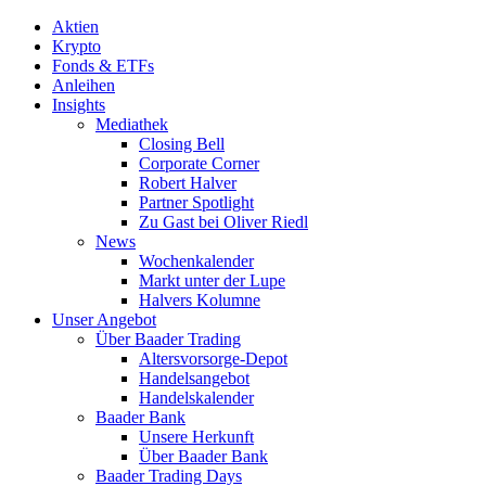
Aktien
Krypto
Fonds & ETFs
Anleihen
Insights
Mediathek
Closing Bell
Corporate Corner
Robert Halver
Partner Spotlight
Zu Gast bei Oliver Riedl
News
Wochenkalender
Markt unter der Lupe
Halvers Kolumne
Unser Angebot
Über Baader Trading
Altersvorsorge-Depot
Handelsangebot
Handelskalender
Baader Bank
Unsere Herkunft
Über Baader Bank
Baader Trading Days