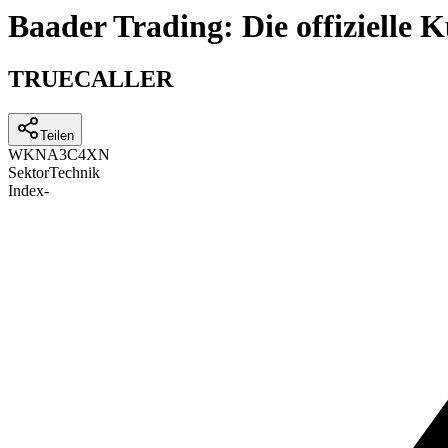
Baader Trading: Die offizielle
TRUECALLER
Teilen
WKN
A3C4XN
Sektor
Technik
Index
-