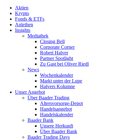
Aktien
Krypto
Fonds & ETFs
Anleihen
Insights
Mediathek
Closing Bell
Corporate Corner
Robert Halver
Partner Spotlight
Zu Gast bei Oliver Riedl
News
Wochenkalender
Markt unter der Lupe
Halvers Kolumne
Unser Angebot
Über Baader Trading
Altersvorsorge-Depot
Handelsangebot
Handelskalender
Baader Bank
Unsere Herkunft
Über Baader Bank
Baader Trading Days