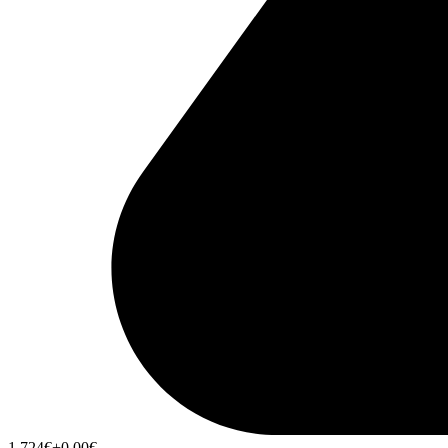
1,724
€
+0,00
€