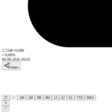
1,724
€
+0,00
€
+
0,00
%
06.08.2026 20:43
Teilen
1T
3T
1W
1M
3M
6M
1J
3J
5J
YTD
MAX