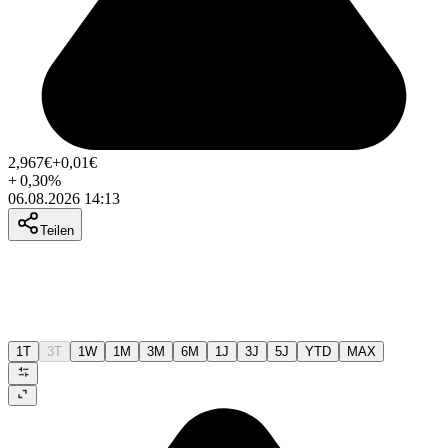
2,967
€
+0,01
€
+
0,30
%
06.08.2026 14:13
Teilen
1T
3T
1W
1M
3M
6M
1J
3J
5J
YTD
MAX