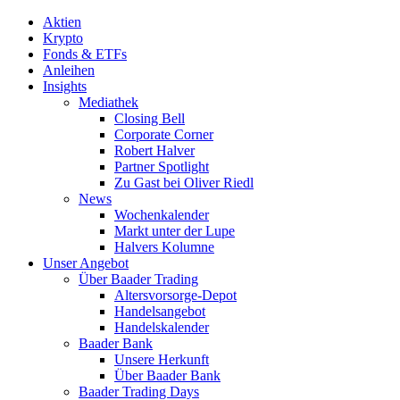
Aktien
Krypto
Fonds & ETFs
Anleihen
Insights
Mediathek
Closing Bell
Corporate Corner
Robert Halver
Partner Spotlight
Zu Gast bei Oliver Riedl
News
Wochenkalender
Markt unter der Lupe
Halvers Kolumne
Unser Angebot
Über Baader Trading
Altersvorsorge-Depot
Handelsangebot
Handelskalender
Baader Bank
Unsere Herkunft
Über Baader Bank
Baader Trading Days