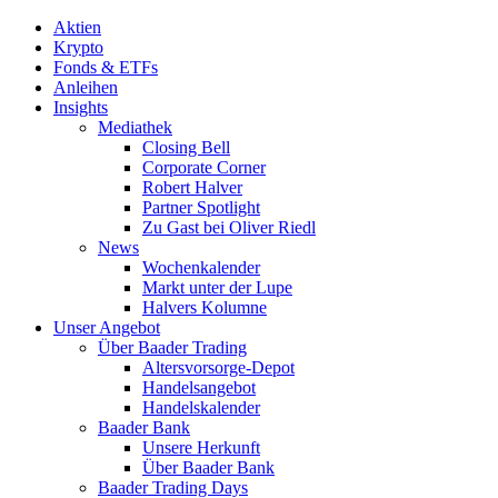
Aktien
Krypto
Fonds & ETFs
Anleihen
Insights
Mediathek
Closing Bell
Corporate Corner
Robert Halver
Partner Spotlight
Zu Gast bei Oliver Riedl
News
Wochenkalender
Markt unter der Lupe
Halvers Kolumne
Unser Angebot
Über Baader Trading
Altersvorsorge-Depot
Handelsangebot
Handelskalender
Baader Bank
Unsere Herkunft
Über Baader Bank
Baader Trading Days