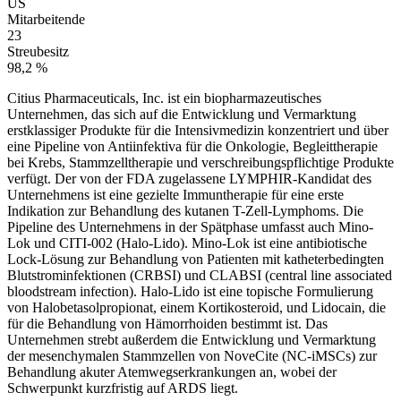
US
Mitarbeitende
23
Streubesitz
98,2 %
Citius Pharmaceuticals, Inc. ist ein biopharmazeutisches
Unternehmen, das sich auf die Entwicklung und Vermarktung
erstklassiger Produkte für die Intensivmedizin konzentriert und über
eine Pipeline von Antiinfektiva für die Onkologie, Begleittherapie
bei Krebs, Stammzelltherapie und verschreibungspflichtige Produkte
verfügt. Der von der FDA zugelassene LYMPHIR-Kandidat des
Unternehmens ist eine gezielte Immuntherapie für eine erste
Indikation zur Behandlung des kutanen T-Zell-Lymphoms. Die
Pipeline des Unternehmens in der Spätphase umfasst auch Mino-
Lok und CITI-002 (Halo-Lido). Mino-Lok ist eine antibiotische
Lock-Lösung zur Behandlung von Patienten mit katheterbedingten
Blutstrominfektionen (CRBSI) und CLABSI (central line associated
bloodstream infection). Halo-Lido ist eine topische Formulierung
von Halobetasolpropionat, einem Kortikosteroid, und Lidocain, die
für die Behandlung von Hämorrhoiden bestimmt ist. Das
Unternehmen strebt außerdem die Entwicklung und Vermarktung
der mesenchymalen Stammzellen von NoveCite (NC-iMSCs) zur
Behandlung akuter Atemwegserkrankungen an, wobei der
Schwerpunkt kurzfristig auf ARDS liegt.