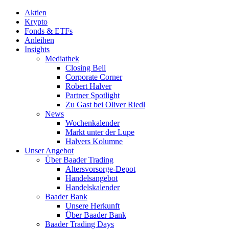
Aktien
Krypto
Fonds & ETFs
Anleihen
Insights
Mediathek
Closing Bell
Corporate Corner
Robert Halver
Partner Spotlight
Zu Gast bei Oliver Riedl
News
Wochenkalender
Markt unter der Lupe
Halvers Kolumne
Unser Angebot
Über Baader Trading
Altersvorsorge-Depot
Handelsangebot
Handelskalender
Baader Bank
Unsere Herkunft
Über Baader Bank
Baader Trading Days