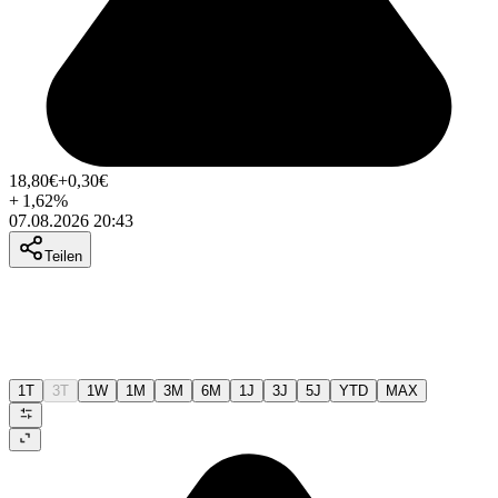
18,80
€
+0,30
€
+
1,62
%
07.08.2026 20:43
Teilen
1T
3T
1W
1M
3M
6M
1J
3J
5J
YTD
MAX