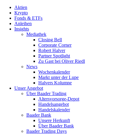
Aktien
Krypto
Fonds & ETFs
Anleihen
Insights
Mediathek
Closing Bell
Corporate Corner
Robert Halver
Partner Spotlight
Zu Gast bei Oliver Riedl
News
Wochenkalender
Markt unter der Lupe
Halvers Kolumne
Unser Angebot
Über Baader Trading
Altersvorsorge-Depot
Handelsangebot
Handelskalender
Baader Bank
Unsere Herkunft
Über Baader Bank
Baader Trading Days