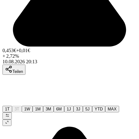
0,453
€
+0,01
€
+
2,72
%
10.08.2026 20:13
Teilen
1T
3T
1W
1M
3M
6M
1J
3J
5J
YTD
MAX