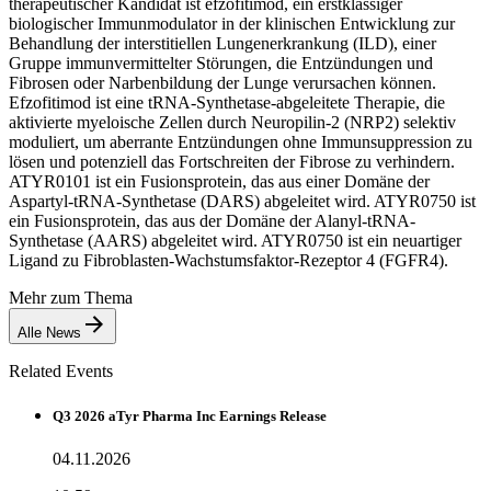
therapeutischer Kandidat ist efzofitimod, ein erstklassiger
biologischer Immunmodulator in der klinischen Entwicklung zur
Behandlung der interstitiellen Lungenerkrankung (ILD), einer
Gruppe immunvermittelter Störungen, die Entzündungen und
Fibrosen oder Narbenbildung der Lunge verursachen können.
Efzofitimod ist eine tRNA-Synthetase-abgeleitete Therapie, die
aktivierte myeloische Zellen durch Neuropilin-2 (NRP2) selektiv
moduliert, um aberrante Entzündungen ohne Immunsuppression zu
lösen und potenziell das Fortschreiten der Fibrose zu verhindern.
ATYR0101 ist ein Fusionsprotein, das aus einer Domäne der
Aspartyl-tRNA-Synthetase (DARS) abgeleitet wird. ATYR0750 ist
ein Fusionsprotein, das aus der Domäne der Alanyl-tRNA-
Synthetase (AARS) abgeleitet wird. ATYR0750 ist ein neuartiger
Ligand zu Fibroblasten-Wachstumsfaktor-Rezeptor 4 (FGFR4).
Mehr zum Thema
Alle News
Related Events
Q3 2026 aTyr Pharma Inc Earnings Release
04.11.2026