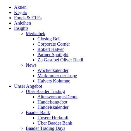
Aktien
Krypto
Fonds & ETFs
Anleihen
Insights
Mediathek
Closing Bell
Corporate Corner
Robert Halver
Partner Spotlight
Zu Gast bei Oliver Riedl
News
Wochenkalender
Markt unter der Lupe
Halvers Kolumne
Unser Angebot
Über Baader Trading
Altersvorsorge-Depot
Handelsangebot
Handelskalender
Baader Bank
Unsere Herkunft
Über Baader Bank
Baader Trading Days