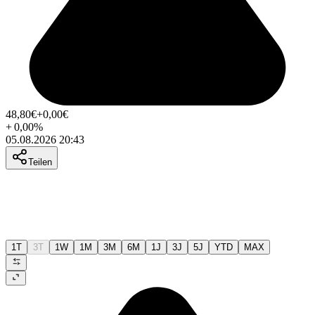
48,80
€
+0,00
€
+
0,00
%
05.08.2026 20:43
Teilen
1T
3T
1W
1M
3M
6M
1J
3J
5J
YTD
MAX