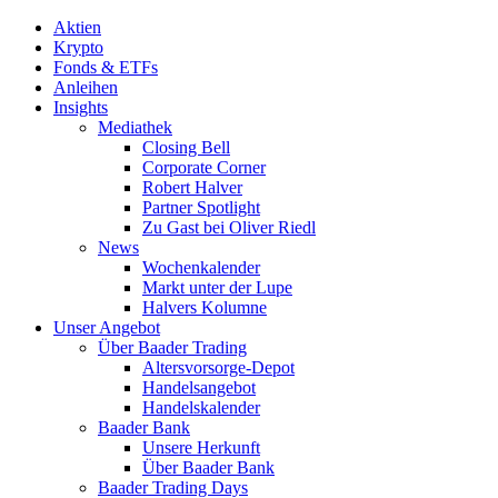
Aktien
Krypto
Fonds & ETFs
Anleihen
Insights
Mediathek
Closing Bell
Corporate Corner
Robert Halver
Partner Spotlight
Zu Gast bei Oliver Riedl
News
Wochenkalender
Markt unter der Lupe
Halvers Kolumne
Unser Angebot
Über Baader Trading
Altersvorsorge-Depot
Handelsangebot
Handelskalender
Baader Bank
Unsere Herkunft
Über Baader Bank
Baader Trading Days