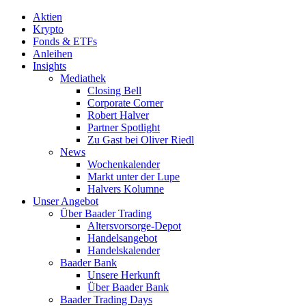
Aktien
Krypto
Fonds & ETFs
Anleihen
Insights
Mediathek
Closing Bell
Corporate Corner
Robert Halver
Partner Spotlight
Zu Gast bei Oliver Riedl
News
Wochenkalender
Markt unter der Lupe
Halvers Kolumne
Unser Angebot
Über Baader Trading
Altersvorsorge-Depot
Handelsangebot
Handelskalender
Baader Bank
Unsere Herkunft
Über Baader Bank
Baader Trading Days