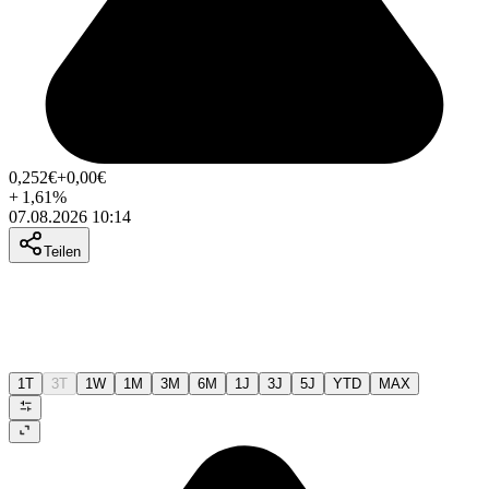
0,252
€
+0,00
€
+
1,61
%
07.08.2026 10:14
Teilen
1T
3T
1W
1M
3M
6M
1J
3J
5J
YTD
MAX