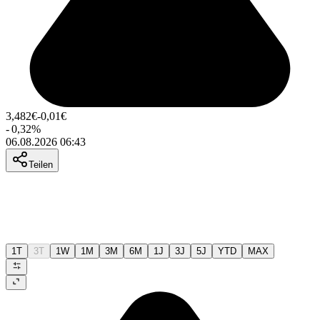
3,482
€
-0,01
€
-
0,32
%
06.08.2026 06:43
Teilen
1T
3T
1W
1M
3M
6M
1J
3J
5J
YTD
MAX