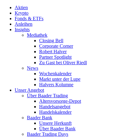
Aktien
Krypto
Fonds & ETFs
Anleihen
Insights
Mediathek
Closing Bell
Corporate Corner
Robert Halver
Partner Spotlight
Zu Gast bei Oliver Riedl
News
Wochenkalender
Markt unter der Lupe
Halvers Kolumne
Unser Angebot
Über Baader Trading
Altersvorsorge-Depot
Handelsangebot
Handelskalender
Baader Bank
Unsere Herkunft
Über Baader Bank
Baader Trading Days