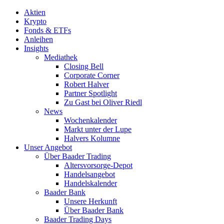
Aktien
Krypto
Fonds & ETFs
Anleihen
Insights
Mediathek
Closing Bell
Corporate Corner
Robert Halver
Partner Spotlight
Zu Gast bei Oliver Riedl
News
Wochenkalender
Markt unter der Lupe
Halvers Kolumne
Unser Angebot
Über Baader Trading
Altersvorsorge-Depot
Handelsangebot
Handelskalender
Baader Bank
Unsere Herkunft
Über Baader Bank
Baader Trading Days