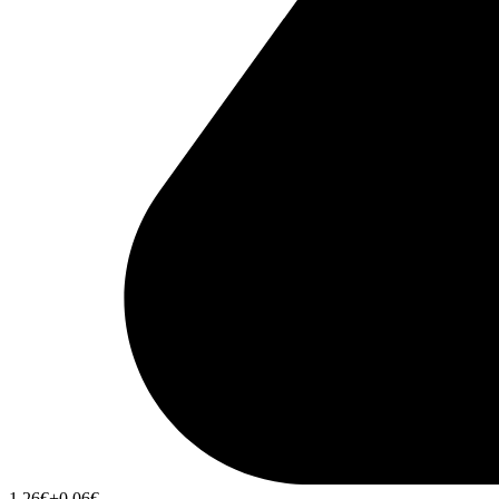
1,26
€
+0,06
€