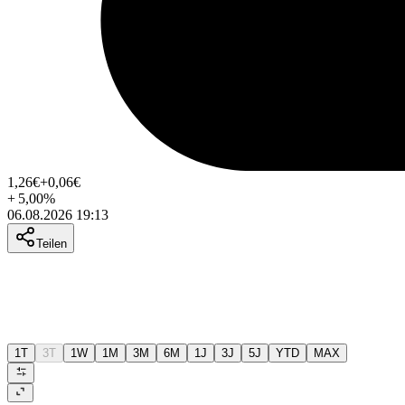
1,26
€
+0,06
€
+
5,00
%
06.08.2026 19:13
Teilen
1T
3T
1W
1M
3M
6M
1J
3J
5J
YTD
MAX