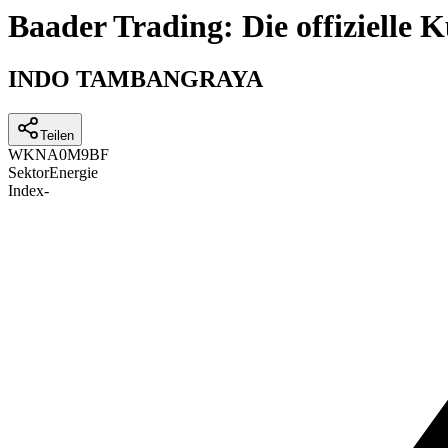
Baader Trading: Die offizielle
INDO TAMBANGRAYA
Teilen
WKN
A0M9BF
Sektor
Energie
Index
-