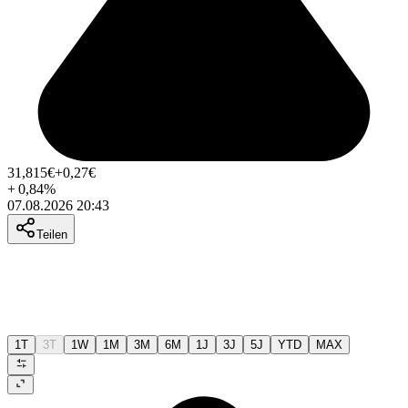
31,815
€
+0,27
€
+
0,84
%
07.08.2026 20:43
Teilen
1T
3T
1W
1M
3M
6M
1J
3J
5J
YTD
MAX