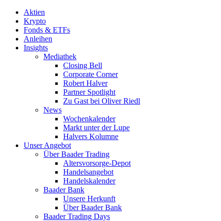
Aktien
Krypto
Fonds & ETFs
Anleihen
Insights
Mediathek
Closing Bell
Corporate Corner
Robert Halver
Partner Spotlight
Zu Gast bei Oliver Riedl
News
Wochenkalender
Markt unter der Lupe
Halvers Kolumne
Unser Angebot
Über Baader Trading
Altersvorsorge-Depot
Handelsangebot
Handelskalender
Baader Bank
Unsere Herkunft
Über Baader Bank
Baader Trading Days