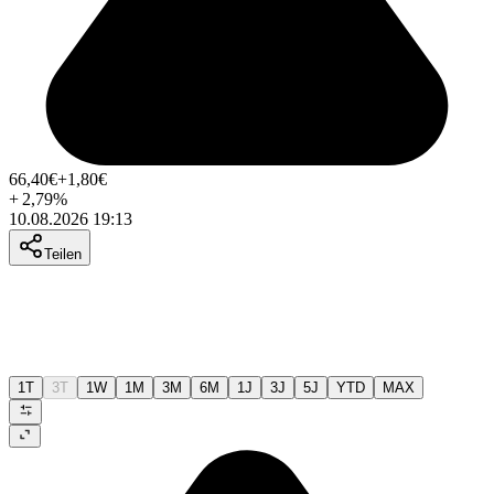
66,40
€
+1,80
€
+
2,79
%
10.08.2026 19:13
Teilen
1T
3T
1W
1M
3M
6M
1J
3J
5J
YTD
MAX