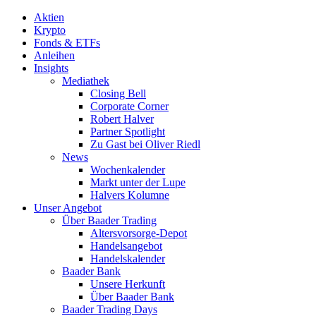
Aktien
Krypto
Fonds & ETFs
Anleihen
Insights
Mediathek
Closing Bell
Corporate Corner
Robert Halver
Partner Spotlight
Zu Gast bei Oliver Riedl
News
Wochenkalender
Markt unter der Lupe
Halvers Kolumne
Unser Angebot
Über Baader Trading
Altersvorsorge-Depot
Handelsangebot
Handelskalender
Baader Bank
Unsere Herkunft
Über Baader Bank
Baader Trading Days