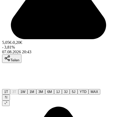
5,05
€
-0,20
€
-
3,81
%
07.08.2026 20:43
Teilen
1T
3T
1W
1M
3M
6M
1J
3J
5J
YTD
MAX