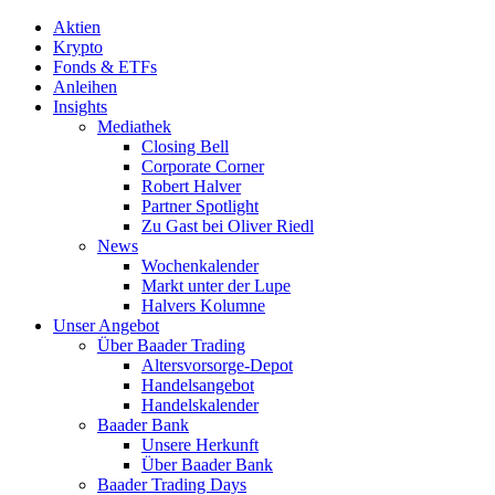
Aktien
Krypto
Fonds & ETFs
Anleihen
Insights
Mediathek
Closing Bell
Corporate Corner
Robert Halver
Partner Spotlight
Zu Gast bei Oliver Riedl
News
Wochenkalender
Markt unter der Lupe
Halvers Kolumne
Unser Angebot
Über Baader Trading
Altersvorsorge-Depot
Handelsangebot
Handelskalender
Baader Bank
Unsere Herkunft
Über Baader Bank
Baader Trading Days