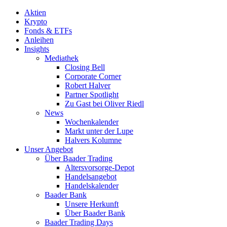
Aktien
Krypto
Fonds & ETFs
Anleihen
Insights
Mediathek
Closing Bell
Corporate Corner
Robert Halver
Partner Spotlight
Zu Gast bei Oliver Riedl
News
Wochenkalender
Markt unter der Lupe
Halvers Kolumne
Unser Angebot
Über Baader Trading
Altersvorsorge-Depot
Handelsangebot
Handelskalender
Baader Bank
Unsere Herkunft
Über Baader Bank
Baader Trading Days