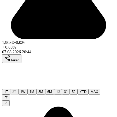
1,903
€
+0,02
€
+
0,85
%
07.08.2026 20:44
Teilen
1T
3T
1W
1M
3M
6M
1J
3J
5J
YTD
MAX