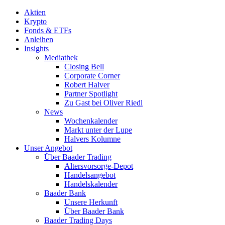
Aktien
Krypto
Fonds & ETFs
Anleihen
Insights
Mediathek
Closing Bell
Corporate Corner
Robert Halver
Partner Spotlight
Zu Gast bei Oliver Riedl
News
Wochenkalender
Markt unter der Lupe
Halvers Kolumne
Unser Angebot
Über Baader Trading
Altersvorsorge-Depot
Handelsangebot
Handelskalender
Baader Bank
Unsere Herkunft
Über Baader Bank
Baader Trading Days