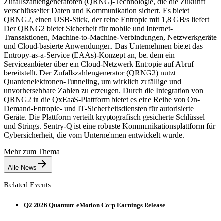
Zufallszahlengeneratoren (QRNG)-Technologie, die die Zukunft
verschlüsselter Daten und Kommunikation sichert. Es bietet
QRNG2, einen USB-Stick, der reine Entropie mit 1,8 GB/s liefert
Der QRNG2 bietet Sicherheit für mobile und Internet-
Transaktionen, Machine-to-Machine-Verbindungen, Netzwerkgeräte
und Cloud-basierte Anwendungen. Das Unternehmen bietet das
Entropy-as-a-Service (EAAs)-Konzept an, bei dem ein
Serviceanbieter über ein Cloud-Netzwerk Entropie auf Abruf
bereitstellt. Der Zufallszahlengenerator (QRNG2) nutzt
Quantenelektronen-Tunneling, um wirklich zufällige und
unvorhersehbare Zahlen zu erzeugen. Durch die Integration von
QRNG2 in die QxEaaS-Plattform bietet es eine Reihe von On-
Demand-Entropie- und IT-Sicherheitsdiensten für autorisierte
Geräte. Die Plattform verteilt kryptografisch gesicherte Schlüssel
und Strings. Sentry-Q ist eine robuste Kommunikationsplattform für
Cybersicherheit, die vom Unternehmen entwickelt wurde.
Mehr zum Thema
Alle News
Related Events
Q2 2026 Quantum eMotion Corp Earnings Release