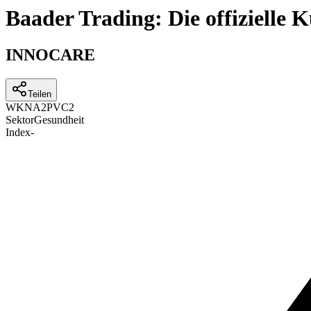
Baader Trading: Die offizielle
INNOCARE
Teilen
WKN
A2PVC2
Sektor
Gesundheit
Index
-