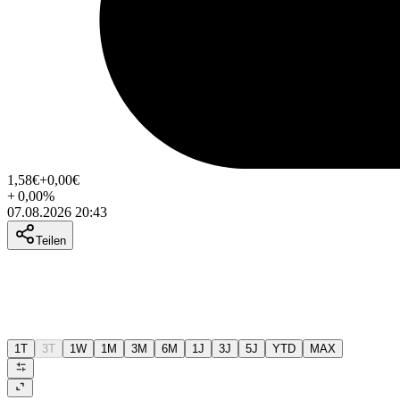
1,58
€
+0,00
€
+
0,00
%
07.08.2026 20:43
Teilen
1T
3T
1W
1M
3M
6M
1J
3J
5J
YTD
MAX