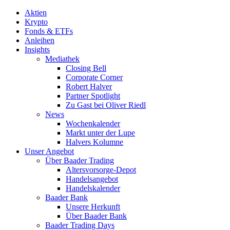
Aktien
Krypto
Fonds & ETFs
Anleihen
Insights
Mediathek
Closing Bell
Corporate Corner
Robert Halver
Partner Spotlight
Zu Gast bei Oliver Riedl
News
Wochenkalender
Markt unter der Lupe
Halvers Kolumne
Unser Angebot
Über Baader Trading
Altersvorsorge-Depot
Handelsangebot
Handelskalender
Baader Bank
Unsere Herkunft
Über Baader Bank
Baader Trading Days