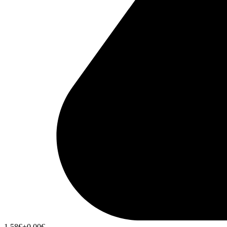
1,58
€
+0,00
€