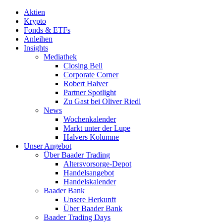
Aktien
Krypto
Fonds & ETFs
Anleihen
Insights
Mediathek
Closing Bell
Corporate Corner
Robert Halver
Partner Spotlight
Zu Gast bei Oliver Riedl
News
Wochenkalender
Markt unter der Lupe
Halvers Kolumne
Unser Angebot
Über Baader Trading
Altersvorsorge-Depot
Handelsangebot
Handelskalender
Baader Bank
Unsere Herkunft
Über Baader Bank
Baader Trading Days