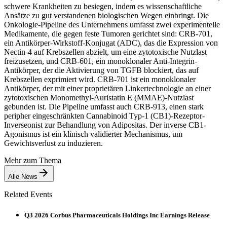
schwere Krankheiten zu besiegen, indem es wissenschaftliche
Ansätze zu gut verstandenen biologischen Wegen einbringt. Die
Onkologie-Pipeline des Unternehmens umfasst zwei experimentelle
Medikamente, die gegen feste Tumoren gerichtet sind: CRB-701,
ein Antikörper-Wirkstoff-Konjugat (ADC), das die Expression von
Nectin-4 auf Krebszellen abzielt, um eine zytotoxische Nutzlast
freizusetzen, und CRB-601, ein monoklonaler Anti-Integrin-
Antikörper, der die Aktivierung von TGFB blockiert, das auf
Krebszellen exprimiert wird. CRB-701 ist ein monoklonaler
Antikörper, der mit einer proprietären Linkertechnologie an einer
zytotoxischen Monomethyl-Auristatin E (MMAE)-Nutzlast
gebunden ist. Die Pipeline umfasst auch CRB-913, einen stark
peripher eingeschränkten Cannabinoid Typ-1 (CB1)-Rezeptor-
Inverseonist zur Behandlung von Adipositas. Der inverse CB1-
Agonismus ist ein klinisch validierter Mechanismus, um
Gewichtsverlust zu induzieren.
Mehr zum Thema
Alle News
Related Events
Q3 2026 Corbus Pharmaceuticals Holdings Inc Earnings Release