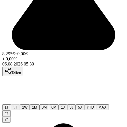
8,295
€
+0,00
€
+
0,00
%
06.08.2026 05:30
Teilen
1T
3T
1W
1M
3M
6M
1J
3J
5J
YTD
MAX