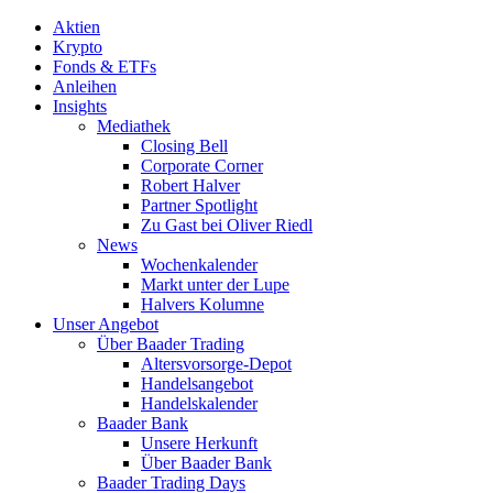
Aktien
Krypto
Fonds & ETFs
Anleihen
Insights
Mediathek
Closing Bell
Corporate Corner
Robert Halver
Partner Spotlight
Zu Gast bei Oliver Riedl
News
Wochenkalender
Markt unter der Lupe
Halvers Kolumne
Unser Angebot
Über Baader Trading
Altersvorsorge-Depot
Handelsangebot
Handelskalender
Baader Bank
Unsere Herkunft
Über Baader Bank
Baader Trading Days