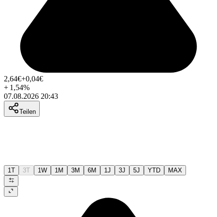
2,64
€
+0,04
€
+
1,54
%
07.08.2026 20:43
Teilen
1T
3T
1W
1M
3M
6M
1J
3J
5J
YTD
MAX