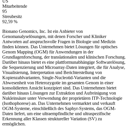
US
Mitarbeitende
95
Streubesitz
92,59 %
Bionano Genomics, Inc. Ist ein Anbieter von
Genomanalyselösungen, mit denen Forscher und Kliniker
Antworten auf anspruchsvolle Fragen in Biologie und Medizin
finden können. Das Unternehmen bietet Lösungen für optisches
Genom Mapping (OGM) für Anwendungen in der
Grundlagenforschung, der translationalen und klinischen Forschung.
Darüber hinaus bietet es eine plattformunabhängige Softwarelösung,
die Sequenzierung und Microarray-Daten integriert, die für Analyse,
Visualisierung, Interpretation und Berichterstellung von
Kopienzahlvarianten, Single-Nucleotid-Varianten und die
Abwesenheit von Heterozygotie im gesamten Genom in einer
konsolidierten Ansicht konzipiert sind. Das Unternehmen bietet
darüber hinaus Lösungen zur Extraktion und Aufreinigung von
Nukleinsäure unter Verwendung der proprietären ITP-Technologie
(Isothophorese) an. Das Unternehmen vermarktet und verkauft
OGM-Systeme, einschließlich des Saphyr-Systems, das OGM-
Daten liefert, um eine ultraempfindliche und ultraspezifische
Erkennung aller Klassen struktureller Variation (SV) zu
ermöglichen.