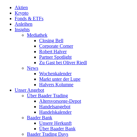
Aktien
Krypto
Fonds & ETFs
Anleihen
Insights
Mediathek
Closing Bell
Corporate Corner
Robert Halver
Partner Spotlight
Zu Gast bei Oliver Riedl
News
Wochenkalender
Markt unter der Lupe
Halvers Kolumne
Unser Angebot
Über Baader Trading
Altersvorsorge-Depot
Handelsangebot
Handelskalender
Baader Bank
Unsere Herkunft
Über Baader Bank
Baader Trading Days