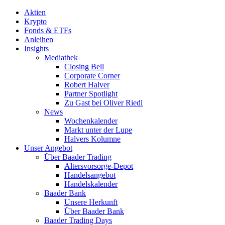
Aktien
Krypto
Fonds & ETFs
Anleihen
Insights
Mediathek
Closing Bell
Corporate Corner
Robert Halver
Partner Spotlight
Zu Gast bei Oliver Riedl
News
Wochenkalender
Markt unter der Lupe
Halvers Kolumne
Unser Angebot
Über Baader Trading
Altersvorsorge-Depot
Handelsangebot
Handelskalender
Baader Bank
Unsere Herkunft
Über Baader Bank
Baader Trading Days