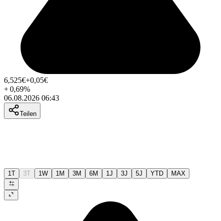
6,525
€
+0,05
€
+
0,69
%
06.08.2026 06:43
Teilen
1T
3T
1W
1M
3M
6M
1J
3J
5J
YTD
MAX